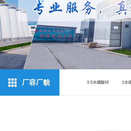
厂容厂貌
3.5水硼酸锌
1水